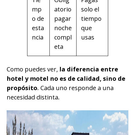
mp
atorio
solo el
o de
pagar
tiempo
esta
noche
que
ncia
compl
usas
eta
Como puedes ver,
la diferencia entre
hotel y motel no es de calidad, sino de
propósito
. Cada uno responde a una
necesidad distinta.