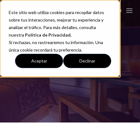
Este sitio web utiliza cookies para recopilar datos
sobre tus interacciones, mejorar tu experiencia y
analizar el tráfico. Para más detalles, consulta
nuestra
Política de Privacidad
.
Si rechazas, no rastrearemos tu información. Una
única cookie recordará tu preferencia.
Hotel o motel: cuál conviene más
Aceptar
Declinar
para parejas