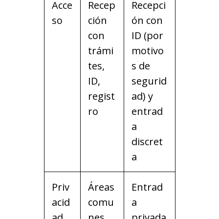
Acce
Recep
Recepci
so
ción
ón con
con
ID (por
trámi
motivo
tes,
s de
ID,
segurid
regist
ad) y
ro
entrad
a
discret
a
Priv
Áreas
Entrad
acid
comu
a
ad
nes
privada