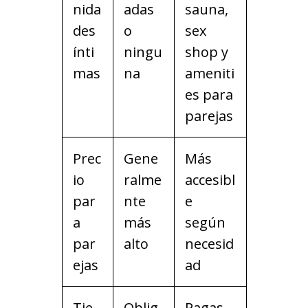
nida
adas
sauna,
des
o
sex
ínti
ningu
shop y
mas
na
ameniti
es para
parejas
Prec
Gene
Más
io
ralme
accesibl
par
nte
e
a
más
según
par
alto
necesid
ejas
ad
Tie
Oblig
Pagas