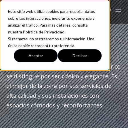
Este sitio web utiliza cookies para recopilar datos
sobre tus interacciones, mejorar tu experiencia y
analizar el tráfico. Para más detalles, consulta
nuestra
Política de Privacidad
.
Si rechazas, no rastrearemos tu información. Una
Motel Picasso Periférico
única cookie recordará tu preferencia.
Aceptar
Declinar
Nuestro concepto motel Picasso Periférico
se distingue por ser clásico y elegante. Es
el mejor de la zona por sus servicios de
alta calidad y sus instalaciones con
espacios cómodos y reconfortantes