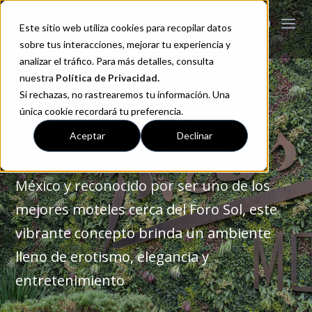
Este sitio web utiliza cookies para recopilar datos
sobre tus interacciones, mejorar tu experiencia y
analizar el tráfico. Para más detalles, consulta
nuestra
Política de Privacidad
.
Si rechazas, no rastrearemos tu información. Una
Motel Picasso Churubusco
única cookie recordará tu preferencia.
Aceptar
Declinar
Situado en la zona sur de la Ciudad de
México y reconocido por ser uno de los
mejores moteles cerca del Foro Sol, este
vibrante concepto brinda un ambiente
lleno de erotismo, elegancia y
entretenimiento