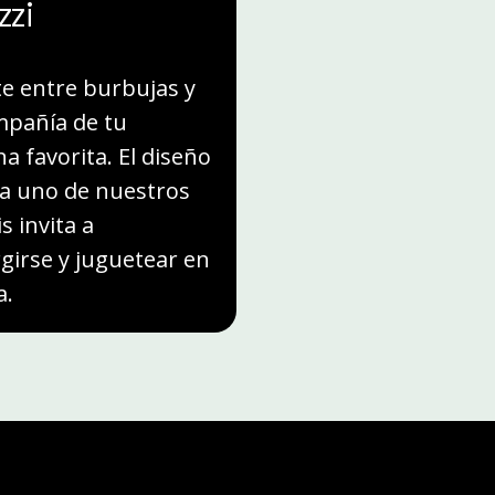
zzi
te entre burbujas y
mpañía de tu
a favorita. El diseño
a uno de nuestros
s invita a
irse y juguetear en
a.