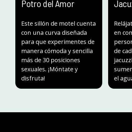
Potro del Amor
Jacu
Este sillón de motel cuenta
Relája
con una curva diseñada
en co
para que experimentes de
person
manera cómoda y sencilla
de cad
más de 30 posiciones
jacuzzi
sexuales. ¡Móntate y
sumerg
disfruta!
el agu