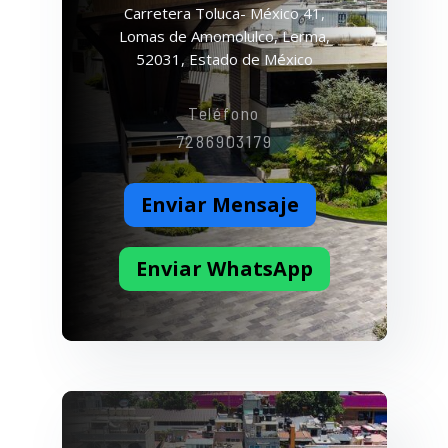
Carretera Toluca- México 41,
Lomas de Amomolulco, Lerma,
52031, Estado de México
Teléfono
7286903179
Enviar Mensaje
Enviar WhatsApp