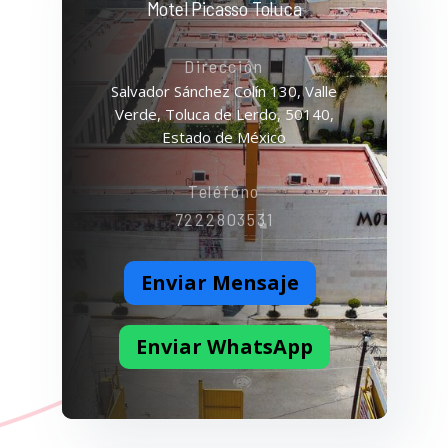
Motel Picasso Toluca
Dirección
Salvador Sánchez Colín 130, Valle
Verde, Toluca de Lerdo, 50140,
Estado de México
Teléfono
7222803531
Enviar Mensaje
Enviar WhatsApp