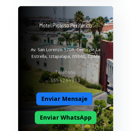
Motel Picasso Periférico
Dirección
Av. San Lorenzo 5708, Cerro de La
Estrella, Iztapalapa, 09860, CDMX
Teléfono
5554264983
Enviar Mensaje
Enviar WhatsApp