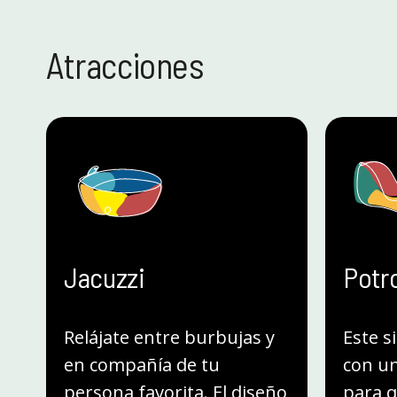
Atracciones
Jacuzzi
Potr
Relájate entre burbujas y
Este s
en compañía de tu
con un
persona favorita. El diseño
para 