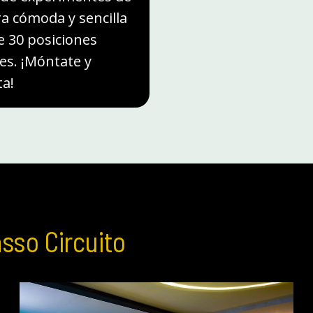
 cómoda y sencilla
 30 posiciones
es. ¡Móntate y
ta!
asso Circuito