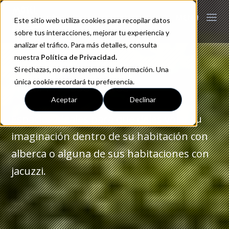
Este sitio web utiliza cookies para recopilar datos
sobre tus interacciones, mejorar tu experiencia y
analizar el tráfico. Para más detalles, consulta
nuestra
Política de Privacidad
.
Si rechazas, no rastrearemos tu información. Una
Motel Picasso Toluca
única cookie recordará tu preferencia.
Aceptar
Declinar
Espacios ideales para que dejes volar tu
imaginación dentro de su habitación con
alberca o alguna de sus habitaciones con
jacuzzi.