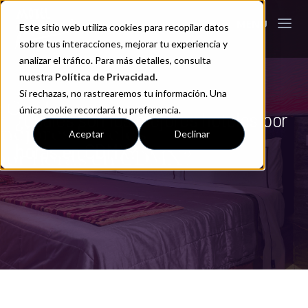
Este sitio web utiliza cookies para recopilar datos
sobre tus interacciones, mejorar tu experiencia y
analizar el tráfico. Para más detalles, consulta
nuestra
Política de Privacidad
.
Si rechazas, no rastrearemos tu información. Una
única cookie recordará tu preferencia.
¿Cuáles son los mejores hoteles por
Aceptar
Declinar
horas en CDMX?