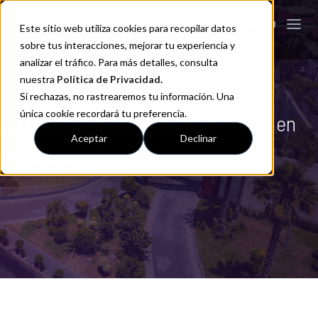
Este sitio web utiliza cookies para recopilar datos
sobre tus interacciones, mejorar tu experiencia y
analizar el tráfico. Para más detalles, consulta
nuestra
Política de Privacidad
.
Si rechazas, no rastrearemos tu información. Una
única cookie recordará tu preferencia.
¿Cuáles son los mejores moteles en
Aceptar
Declinar
Iztapalapa?