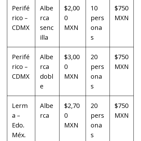
Perifé
Albe
$2,00
10
$750
rico –
rca
0
pers
MXN
CDMX
senc
MXN
ona
illa
s
Perifé
Albe
$3,00
20
$750
rico –
rca
0
pers
MXN
CDMX
dobl
MXN
ona
e
s
Lerm
Albe
$2,70
20
$750
a –
rca
0
pers
MXN
Edo.
MXN
ona
Méx.
s