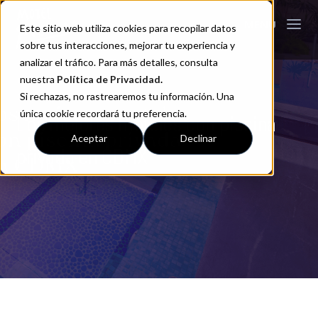
Este sitio web utiliza cookies para recopilar datos
sobre tus interacciones, mejorar tu experiencia y
analizar el tráfico. Para más detalles, consulta
nuestra
Política de Privacidad
.
Si rechazas, no rastrearemos tu información. Una
única cookie recordará tu preferencia.
Los mejores moteles con piscina
Aceptar
Declinar
privada en CDMX