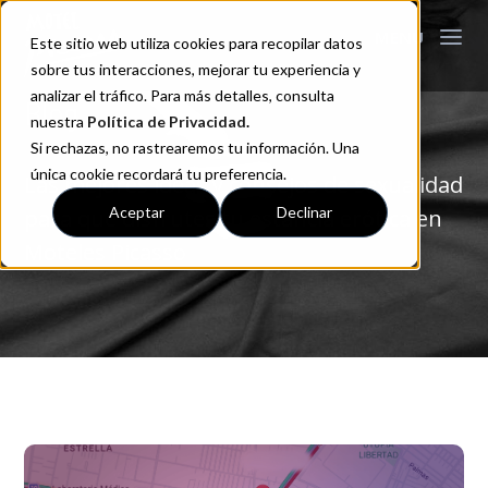
Este sitio web utiliza cookies para recopilar datos
sobre tus interacciones, mejorar tu experiencia y
analizar el tráfico. Para más detalles, consulta
Blog
nuestra
Política de Privacidad
.
Si rechazas, no rastrearemos tu información. Una
única cookie recordará tu preferencia.
Las mejores ideas y consejos de sexualidad
Aceptar
Declinar
para que disfrutes tu estancia erótica en
Moteles Picasso