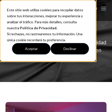
Este sitio web utiliza cookies para recopilar datos
sobre tus interacciones, mejorar tu experiencia y
analizar el tráfico. Para más detalles, consulta
Blog
nuestra
Política de Privacidad
.
Si rechazas, no rastrearemos tu información. Una
única cookie recordará tu preferencia.
Las mejores ideas y consejos de sexualidad
Aceptar
Declinar
para que disfrutes tu estancia erótica en
Moteles Picasso